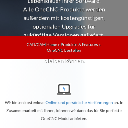
Lebensdauer Ihrer Software.
Alle OneCNC-Produkte werden
außerdem mit kostengünstigen,
optionalen Upgrades für
zukünftige Versionen geliefert,
sodass Sie immer auf dem
CAD/CAM Home
»
Produkte & Features
»
OneCNC bestellen
neuesten Stand der Technik
bleiben können.
Wir bieten kostenlose
Online und persönliche Vorführungen
an. In
Zusammenarbeit mit Ihnen, können wir dann das für Sie perfekte
OneCNC Modul anbieten.