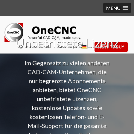
MENU
Unbefristete Lizenz
International
German (de)
HOW TO BUY
Im Gegensatz zu vielen anderen
CAD-CAM-Unternehmen, die
nur begrenzte Abonnements
anbieten, bietet OneCNC
unbefristete Lizenzen,
kostenlose Updates sowie
kostenlosen Telefon- und E-
Mail-Support für die gesamte