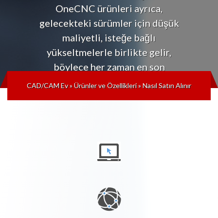
OneCNC ürünleri ayrıca,
gelecekteki sürümler için düşük
maliyetli, isteğe bağlı
yükseltmelerle birlikte gelir,
böylece her zaman en son
teknolojilerle güncel
CAD/CAM Ev
»
Ürünler ve Özellikleri
»
Nasıl Satın Alınır
kalabilirsiniz.