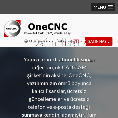
MENU
Daimi lisans
Uluslararası
Turkey (tr)
SATIN NASIL
Yalnızca sınırlı abonelik sunan
diğer birçok CAD CAM
şirketinin aksine, OneCNC,
yazılımınızın ömrü boyunca
kalıcı lisanslar, ücretsiz
güncellemeler ve ücretsiz
telefon ve e-posta desteği
sunmaya kendini adamıştır. Tüm