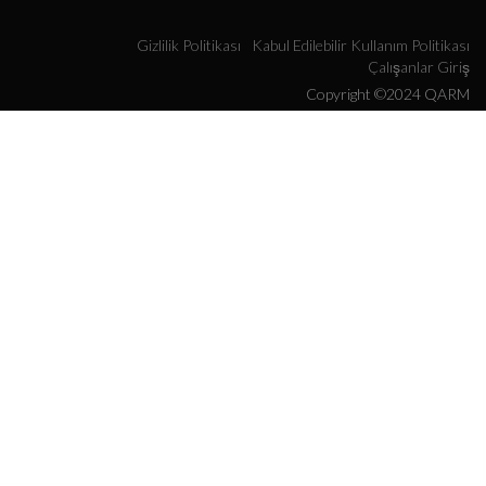
Gizlilik Politikası
Kabul Edilebilir Kullanım Politikası
Çalışanlar Giriş
Copyright ©2024 QARM