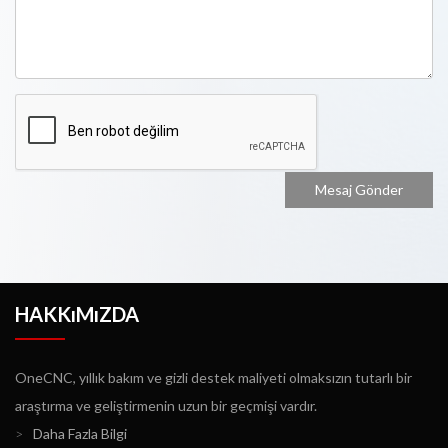
HAKKıMıZDA
OneCNC, yıllık bakım ve gizli destek maliyeti olmaksızın tutarlı bir
araştırma ve geliştirmenin uzun bir geçmişi vardır.
>
Daha Fazla Bilgi