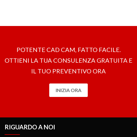
Sì, con la tecnologia avanzata ad Alta Velocità di OneCNC è
possibile risparmiare fino al 70%
sui tempi di lavorazione.
OneCNC non è stato solo un pioniere in questo: la include anche
come funzione standard in tutti i pacchetti di Fresatura e non vi è
alcuna necessità di acquistare moduli aggiuntivi.
POTENTE CAD CAM, FATTO FACILE.
OTTIENI LA ​​TUA CONSULENZA GRATUITA E
IL TUO PREVENTIVO ORA
INIZIA ORA
RIGUARDO A NOI