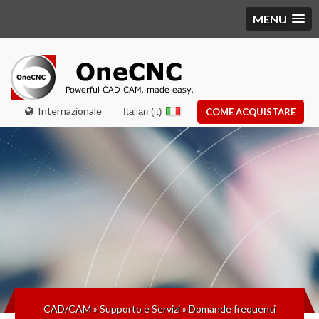
MENU
Internazionale
Italian (it)
COME ACQUISTARE
CAD/CAM
»
Supporto e Servizi
»
Domande frequenti