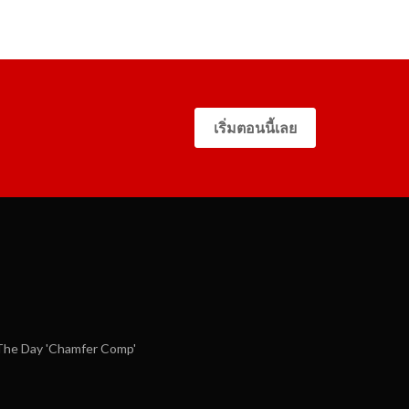
ละเจ้าหน้าที่สนับสนุน OneCNC จากทั่วโลก
เริ่มตอนนี้เลย
he Day 'Chamfer Comp'