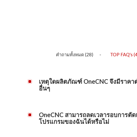
คำถามทั้งหมด
(28)
TOP FAQ's
(4
เหตุใดผลิตภัณฑ์ OneCNC จึงมีราคาต
อื่นๆ
OneCNC เป็นผู้พัฒนาซอฟต์แวร์เต็มรูปแบบและไม่จ่ายค่
อื่น OneCNC ชอบที่จะรักษาผลิตภัณฑ์แบบครบวงจรที่พ
OneCNC สามารถลดเวลารอบการตัดเฉ
ปัญหาความเข้ากันได้หรือการสนับสนุนจากผลิตภัณฑ์ข
โปรแกรมของฉันได้หรือไม่
ต้นทุนที่พัฒนาแล้ว
ใช่ ด้วยเทคโนโลยีความเร็วสูงขั้นสูง OneCNC คุณ