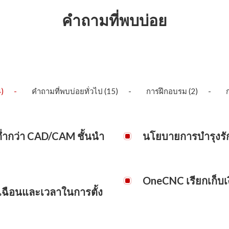
คำถามที่พบบ่อย
)
คำถามที่พบบ่อยทั่วไป
(15)
การฝึกอบรม
(2)
่ำกว่า CAD/CAM ชั้นนำ
นโยบายการบำรุงรั
OneCNC ไม่คิดค่าบำรุงรักษ
าลิขสิทธิ์ของบุคคลที่สามให้กับผู้
เพิ่มเติมใดๆ ให้กับผลิตภัณฑ์
OneCNC เรียกเก็บเ
ัฒนาขึ้นภายในบริษัท เพื่อขจัด
จ่าย
ือนและเวลาในการตั้ง
องบุคคลที่สาม ซึ่งจะช่วยลด
OneCNC ไม่คิดค่าใช้จ่ายส
ต้องชำระค่าธรรมเนียมเพิ่
สามารถประหยัดได้มากถึง 80%
เกี่ยว