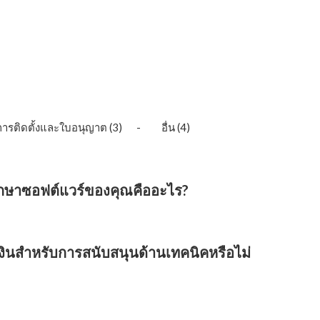
การติดตั้งและใบอนุญาต
(3)
อื่น
(4)
กษาซอฟต์แวร์ของคุณคืออะไร?
าผลิตภัณฑ์รายปี
ลูกค้าสามารถดาวน์โหลดการปรับปรุงหรือ
ปัจจุบันที่ซื้อได้จากเซิร์ฟเวอร์อัปเดต OneCNC โดยไม่มีค่าใช้
งินสำหรับการสนับสนุนด้านเทคนิคหรือไม่
ำหรับการสนับสนุนด้านเทคนิคทางโทรศัพท์หรือกำหนดให้คุณ
มเติม OneCNC
Users Club
ยังเป็นวิธีที่มีประสิทธิภาพในการ