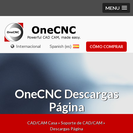
MENU
Internacional
Spanish (es)
CÓMO COMPRAR
OneCNC
Descargas
Página
CAD/CAM Casa
»
Soporte de CAD/CAM
»
Descargas Página