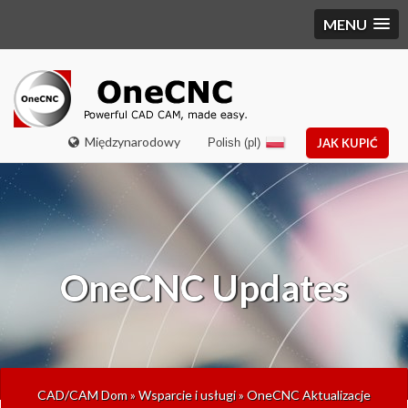
MENU
Międzynarodowy
Polish (pl)
JAK KUPIĆ
OneCNC Updates
CAD/CAM Dom
»
Wsparcie i usługi
»
OneCNC Aktualizacje