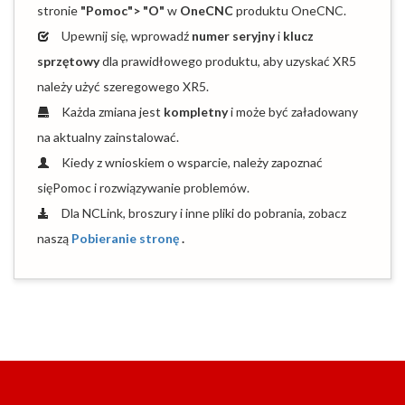
stronie
"Pomoc"> "O"
w
OneCNC
produktu OneCNC.
Upewnij się, wprowadź
numer seryjny
i
klucz
sprzętowy
dla prawidłowego produktu, aby uzyskać XR5
należy użyć szeregowego XR5.
Każda zmiana jest
kompletny
i może być załadowany
na aktualny zainstalować.
Kiedy z wnioskiem o wsparcie, należy zapoznać
sięPomoc i rozwiązywanie problemów.
Dla NCLink, broszury i inne pliki do pobrania, zobacz
naszą
Pobieranie stronę
.